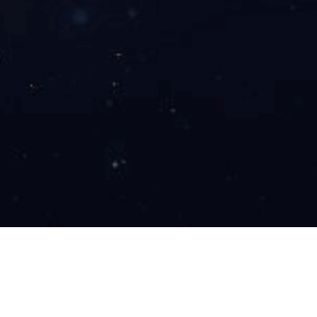
公司动态
行业资讯
米兰体