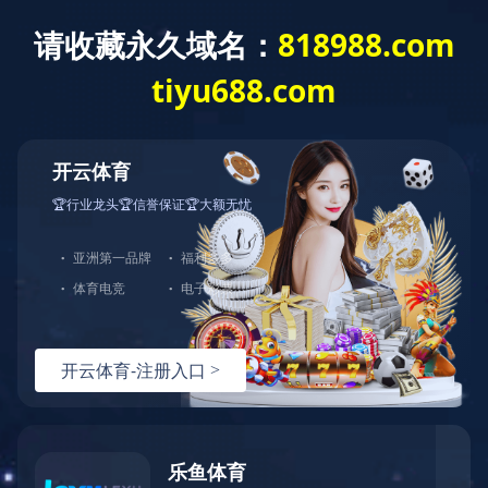
米兰体育app官网
您好，欢迎访问米兰体育app官网-米兰体育（中国） 网站！
巩义市
光华耐火
材料有限公司
集研发、生产和销售为一体的高新技术耐火材料厂家
网站米兰体育app官网
走进光华
米兰体育ap
米兰体育app官网-米兰体育（中国）