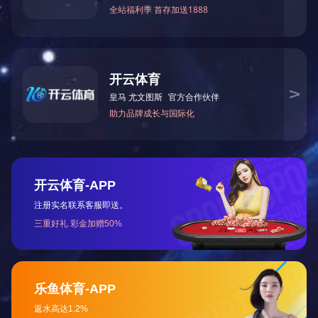
检测设备
设备展示