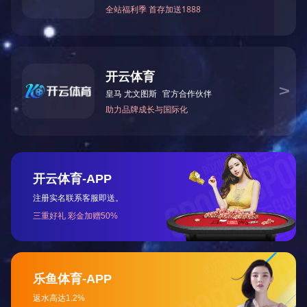
碳化硅铜流槽
碳化硅制品