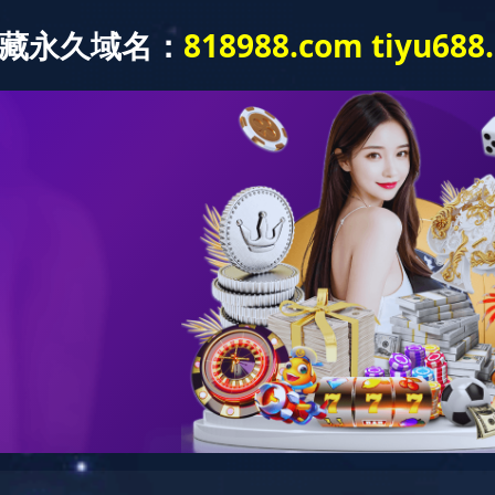
p官网-米兰体育（中国）
厂区风采
案例展示
米兰