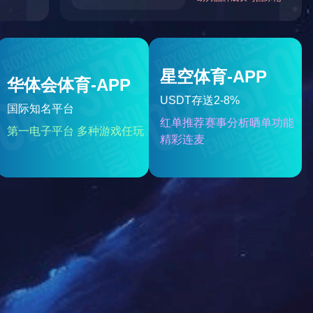
米兰体育app官网-米兰体育（中国）
-
SiC异型砖