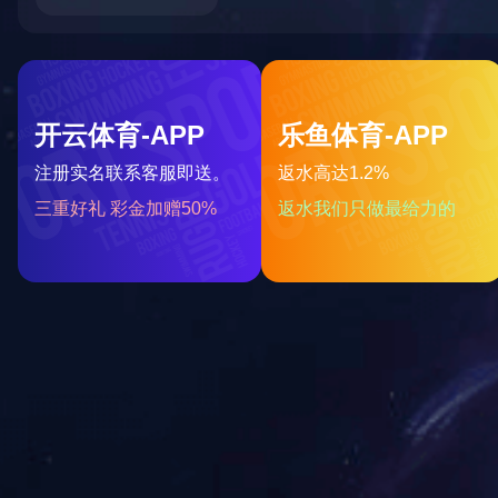
冶金行业
垃圾焚烧行业
陶
SiC异型砖