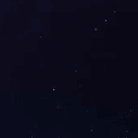
码
联系方式