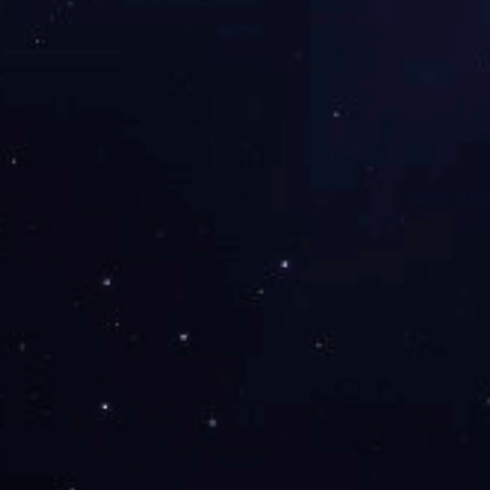
走进光华
厂区风采
案例展示
招聘信息
米兰体育app官网-米兰体育（中国）
公司动态
行业资讯