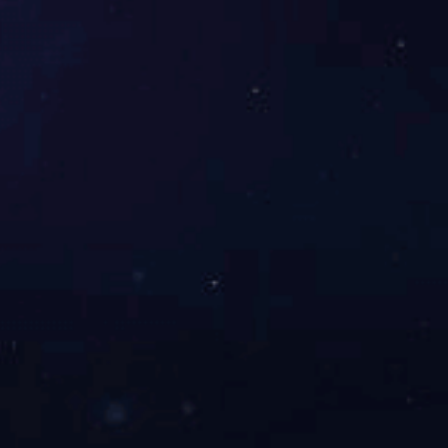
扫描二维
冶金行业
垃圾焚烧行业
陶瓷建材行业
石化行业
锂电正-负级材料新能源行业
进入手机