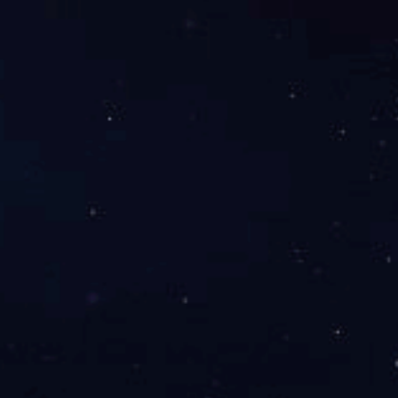
码
联系方式
0371-
64155335
联系人：13703980766
邮 箱：13703980766@163.com
网 址：sondoloit.com
网站
地 址：巩义市河洛镇工业园