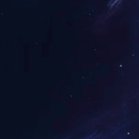
陶瓷及电子行业（熔池砖、刚玉莫来石匣钵）