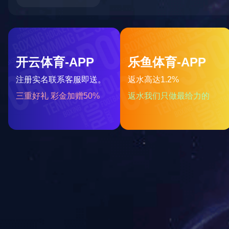
冶金行业
垃圾焚烧行业
陶
熔池砖