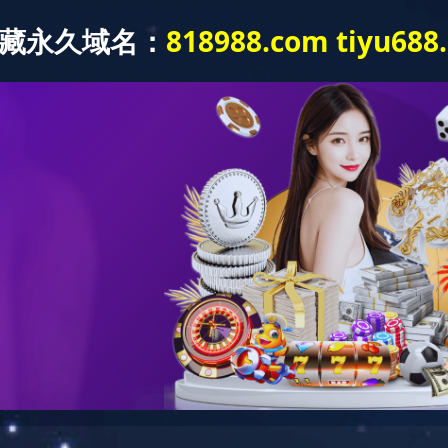
p官网-米兰体育（中国）
厂区风采
案例展示
米兰