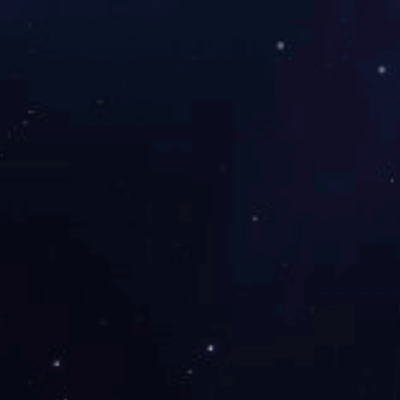
快速导航
走进光华
厂区风采
案例展示
招聘信息
米兰体育app官网-米兰体育（中国）
公司动态