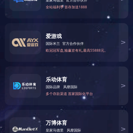
冶金行业
垃圾焚烧行业
陶
刚玉莫来石匣钵