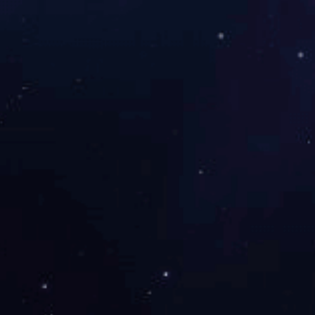
快速导航
走进光华
厂区风采
案例展示
招聘信息
米兰体育app官网-米兰体育（中国）
公司动态