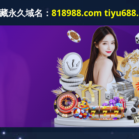
p官网-米兰体育（中国）
厂区风采
案例展示
米兰