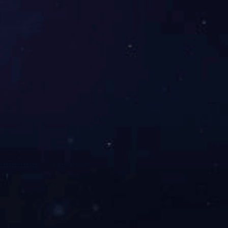
扫描二维
冶金行业
垃圾焚烧行业
陶瓷建材行业
石化行业
锂电正-负级材料新能源行业
进入手机