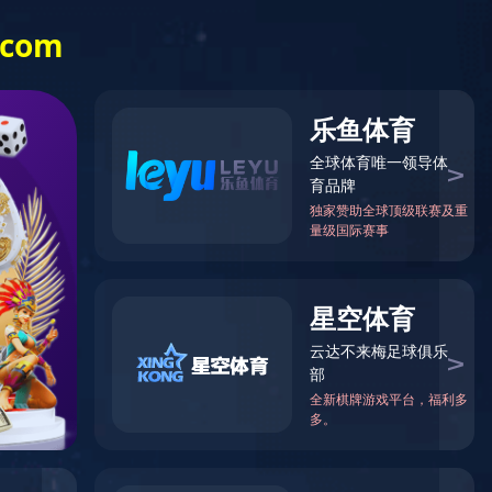
0371-64155335
咨询服务热线：
在线留言
体育app官网
招聘信息