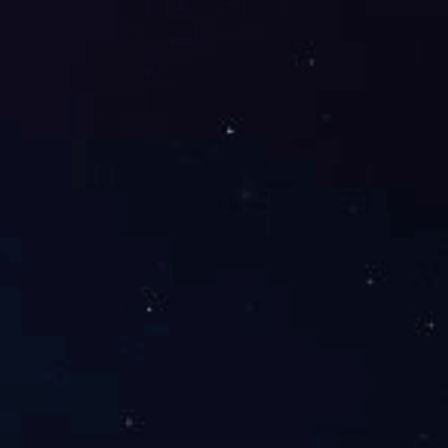
码
联系方式
0371-