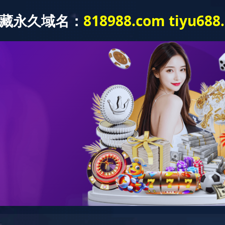
p官网-米兰体育（中国）
厂区风采
案例展示
米兰