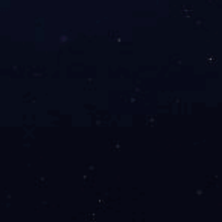
64155335
联系人：13703980766
邮 箱：13703980766@163.com
网 址：sondoloit.com
网站
地 址：巩义市河洛镇工业园
公众号
支持：
营业执照