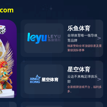
0371-64155335
咨询服务热线：
在线留言
体育app官网
招聘信息