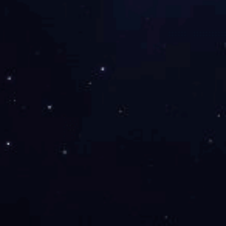
厂区风采
案例展示
招聘信息
米兰体育app官网-米兰体育（中国）
公司动态
行业资讯
米兰体