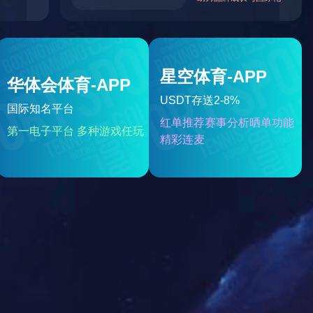
app官网-米兰体育（中国）
-
氧化铝空心球制品