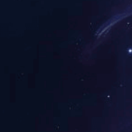
氧化铝空心球制品是采用氧化铝空心球为主要原料，高性能刚玉
高窑炉使用热效率，减轻炉体重量，降低能耗。
氧化铝空心球制品在航天、原子能、电子工业和新能源等行业广
分的致密制品低50%~60%，可承受高温火焰的冲击，直接作为
Alumina hollow ball products are made by using alumina hollow ball a
furnace. Alumina hollow ball products have high temperature resistance