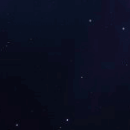
LINK
友情链接
百度
、
360
、
搜狗
快速导航
走进光华
厂区风采
案例展示
招聘信息
米兰体育app官网-米兰体育（中国）
公司动态