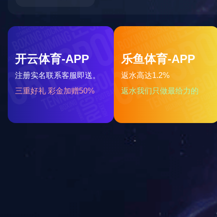
冶金行业
垃圾焚烧行业
陶
90刚玉辊孔砖