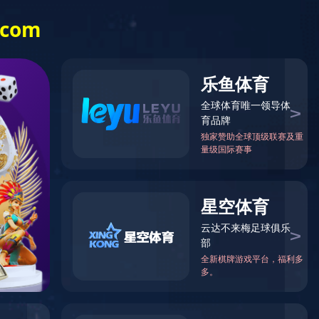
0371-64155335
咨询服务热线：
在线留言
体育app官网
招聘信息