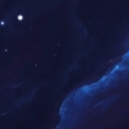
匣钵
刚玉莫来石匣钵
匣钵
熔池砖