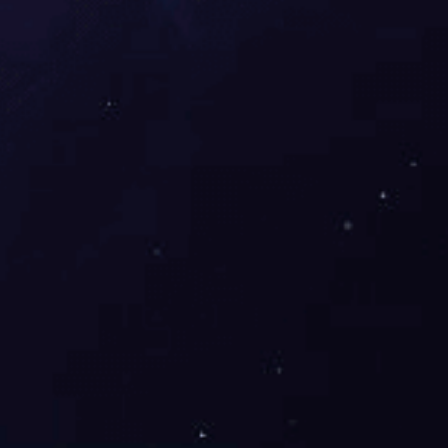
99高纯刚玉砖