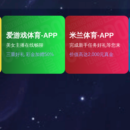
瓷建材行业
石化行业
锂电正-负级材料新能源行业
米兰体育app官网
米兰体育app官网-米
-